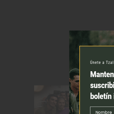
Únete a Tza
Mantent
suscrib
boletín
Nombre