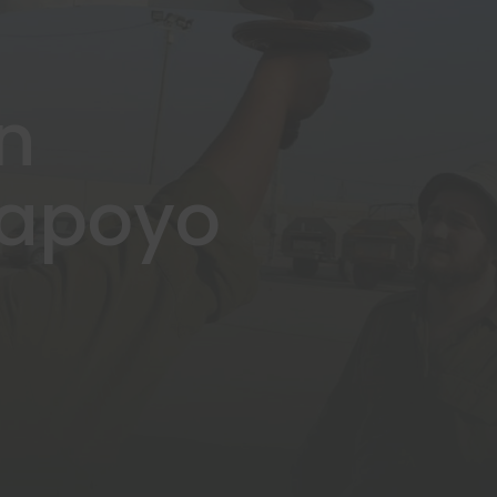
n
 apoyo