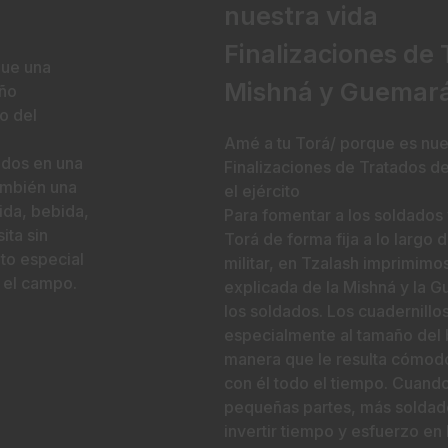
nuestra vida
Finalizaciones de
que una
Mishná y Guemará 
año
o del
Amé a tu Torá/ porque es nue
dados en una
Finalizaciones de Tratados d
también una
el ejército
ida, bebida,
Para fomentar a los soldados y
ita sin
Torá de forma fija a lo largo d
ato especial
militar, en Tzalash imprimimos
 el campo.
explicada de la Mishná y la 
los soldados. Los cuadernill
especialmente al tamaño del b
manera que le resulta cómodo
con él todo el tiempo. Cuando
pequeñas partes, más soldad
invertir tiempo y esfuerzo en