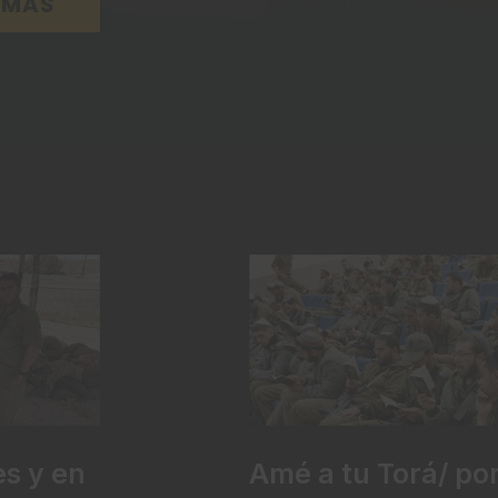
AMAS
Amé a tu Torá/ po
es y en