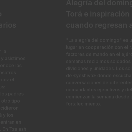
Alegría del domin
Torá e inspiración
o
cuando regresan a
arios
"La alegría del domingo" es 
lugar en cooperación con el r
 la
factores de mando en el ejérc
 y asistimos
semanas recibimos soldados 
conoce las
divisiones y unidades. Los so
osotros
de «yeshivá» donde escuchan
ios: el
conversaciones de diferentes
os:
comandantes ejecutivos y del
 los padres
comienzan la semana desde un
 otro tipo
fortalecimiento.
cidieron
 y los
uentran en
. En Tzalash