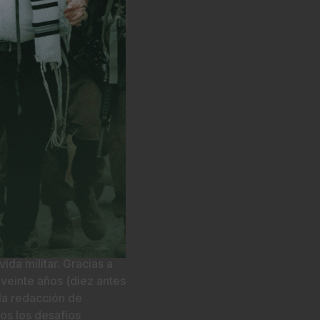
ición de libros
ición de libros
 de los
e Tzalash llega a un
partir de una visión de
tudiar en el Beit
. Los soldados que se
el campo solicitan
ida militar. Gracias a
veinte años (diez antes
 la redacción de
os los desafíos