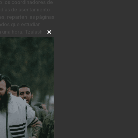
do los coordinadores de
a días de asentamiento
es, reparten las páginas
dados que estudian
n una hora. Tzalash
CLOSE
or la fiesta de
THIS
MODULE
s finalizaciones de los
n eventos culminantes
n con cantos y bailes
del servicio.