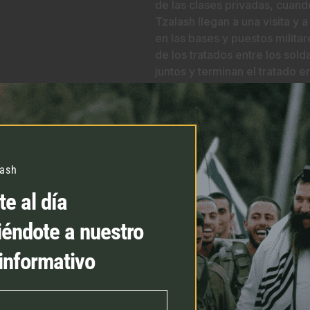
de las clases privadas, cuan
Tzalash llegan a una visita y 
en las bases y puestos militar
de los tratados entre los sol
juntos y terminan el tratado e
financia el alegre refrigerio p
conclusión de los tratados. La
tratados se han convertido e
en las divisiones y se festeja
durante las diferentes etapas 
lash
e al día
iéndote a nuestro
 informativo