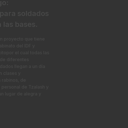
go:
 para soldados
 las bases.
un proyecto que tiene
abinato del IDF y
itopor el cual todas las
de diferentes
ldados llegan a un día
 clases y
 rabinos, de
 personal de Tzalash y
 lugar de alegra y