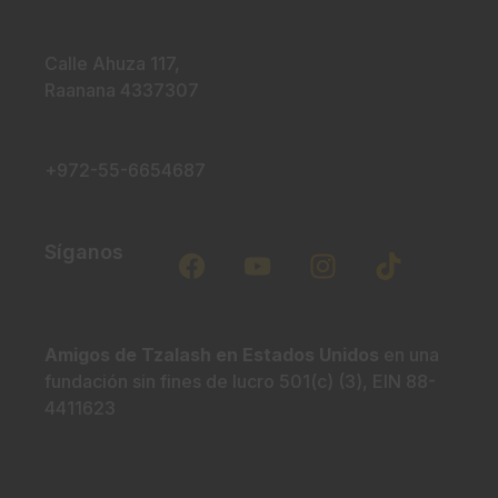
Calle Ahuza 117,
Raanana 4337307
+972-55-6654687
I
T
Síganos
n
i
s
k
t
t
a
o
Amigos de Tzalash en Estados Unidos
en una
fundación sin fines de lucro 501(c) (3), EIN 88-
g
k
4411623
r
a
m