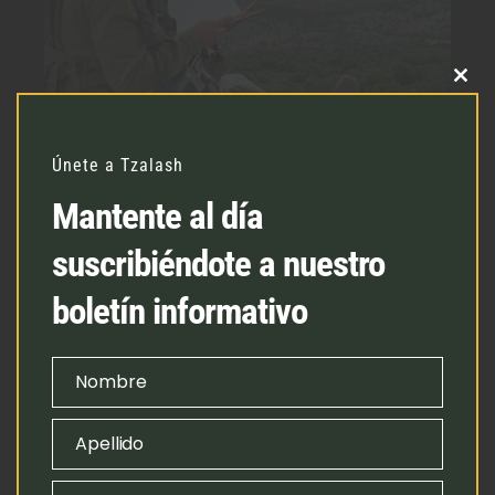
CLO
THI
MOD
Únete a Tzalash
Mantente al día
suscribiéndote a nuestro
Nuestra visión
boletín informativo
La organización Tzalash aspira a que
todos los soldados del ejército
Nombre
First
reciban el apoyo espiritual y
Name
Apellido
emocional que necesitan.
Last
Name