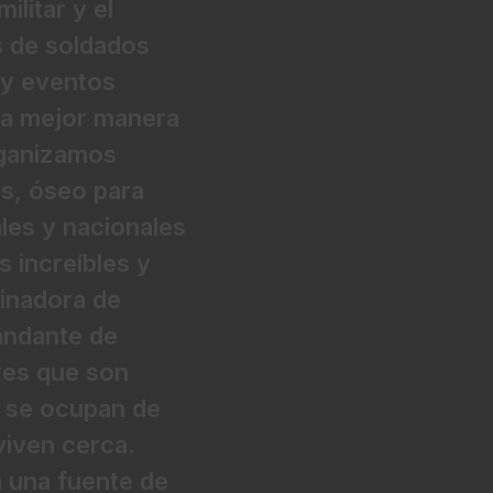
ilitar y el
s de soldados
 y eventos
una mejor manera
Organizamos
s, óseo para
les y nacionales
s increíbles y
inadora de
andante de
res que son
e se ocupan de
viven cerca.
a una fuente de