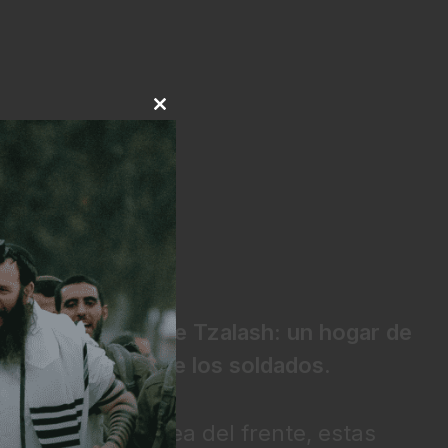
CLOSE
THIS
MODULE
dora iniciativa de Tzalash: un hogar de
para las esposas de los soldados.
sirven en la línea del frente, estas