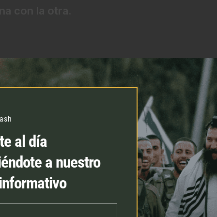
na con la otra.
lash
e al día
Bet Eshet Jail
iéndote a nuestro
es una nueva e innova
fortaleza y espíritu 
 informativo
Mientras sus esposos 