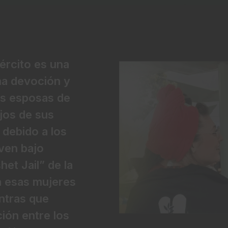
jército es una
ha devoción y
as esposas de
jos de sus
 debido a los
iven bajo
et Jail” de la
a esas mujeres
ntras que
ión entre los