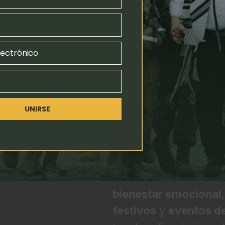
mujeres cargan con e
militar en el hogar, 
silencioso, pero inm
lectrónico
Beit Eishet Chayil
nac
valentía y de la cre
merecen un lugar de
UNIRSE
Próximo a inaugurarse
ofrecerá un ambiente
extraordinarias. Alb
bienestar emocional
,
festivos
y
eventos de