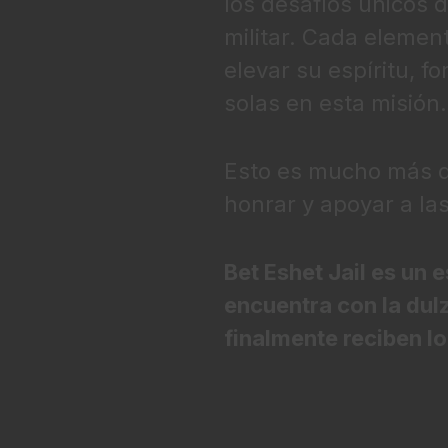
los desafíos únicos de
militar. Cada eleme
elevar su espíritu, f
solas en esta misión.
Esto es mucho más qu
honrar y apoyar a la
Bet Eshet Jail es un 
encuentra con la dul
finalmente reciben l