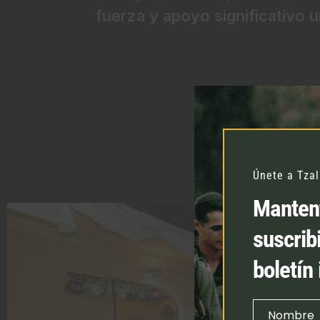
fuerza y apoyo significativo u
Únete a Tza
Mantent
suscrib
boletín
Nombre