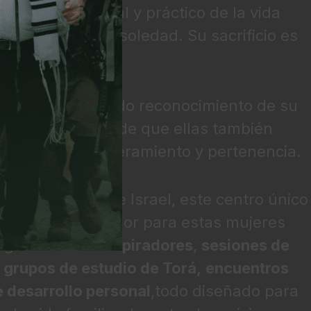
l peso emocional y práctico de la vida
muchas veces en soledad. Su sacrificio es
enso.
ió de un profundo reconocimiento de su
encia apasionada de que ellas también
 refugio, empoderamiento y pertenencia.
 en el centro de Israel, este centro único
 cálido y acogedor para estas mujeres
ergará
talleres inspiradores
,
sesiones de
grupos de estudio de Torá
,
encuentros
 desarrollo personal
,
todo diseñado para