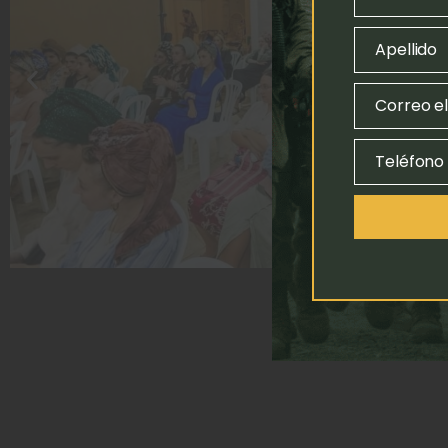
First
Name
Apellido
Last
Name
Correo e
Email
Teléfono
Phone