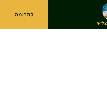
לתרומה
צל"ש